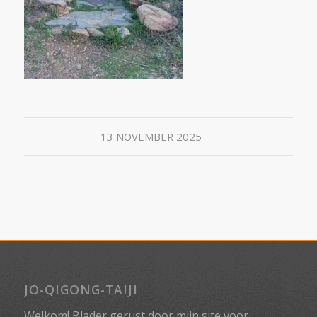
/
13 NOVEMBER 2025
JO-QIGONG-TAIJI
Welkom! Blader gerust door mijn site voor