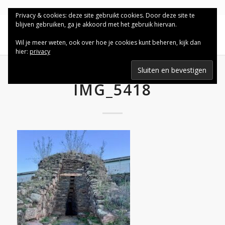
Privacy & cookies: deze site gebruikt cookies. Door deze site te
blijven gebruiken, ga je akkoord met het gebruik hiervan.
Wil je meer weten, ook over hoe je cookies kunt beheren, kijk dan
hier:
privacy
IMG_5418