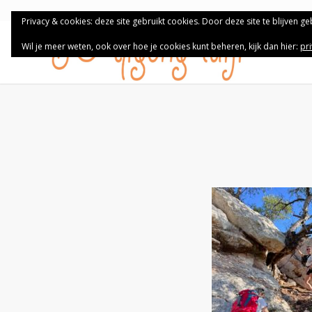
Privacy & cookies: deze site gebruikt cookies. Door deze site te blijven g
Wil je meer weten, ook over hoe je cookies kunt beheren, kijk dan hier:
pr