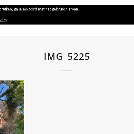
ebruiken, ga je akkoord met het gebruik hiervan.
ivacy
IMG_5225