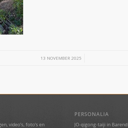
/
13 NOVEMBER 2025
PERSONALIA
n, video’s, foto’s en
JO-qigong-taiji in Barend