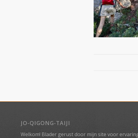
JO-QIGONG-TAIJI
Welkom! Blader gerust door mijn site voor ervaringe