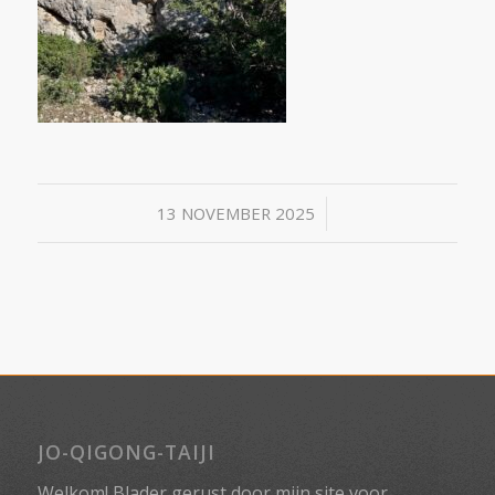
/
13 NOVEMBER 2025
JO-QIGONG-TAIJI
Welkom! Blader gerust door mijn site voor