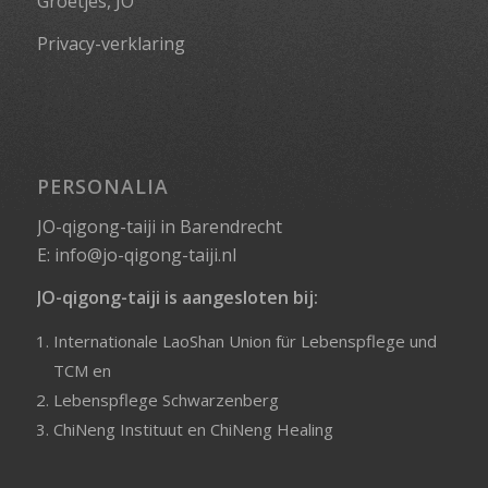
Groetjes, JO
Privacy-verklaring
PERSONALIA
JO-qigong-taiji in Barendrecht
E:
info@jo-qigong-taiji.nl
JO-qigong-taiji is aangesloten bij:
Internationale LaoShan Union für Lebenspflege und
TCM
en
Lebenspflege Schwarzenberg
ChiNeng Instituut
en
ChiNeng Healing