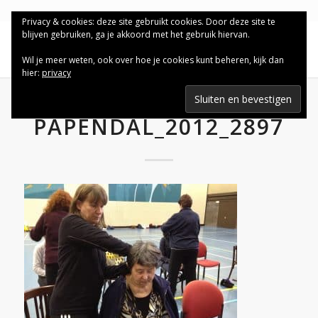
Privacy & cookies: deze site gebruikt cookies. Door deze site te
blijven gebruiken, ga je akkoord met het gebruik hiervan.
Wil je meer weten, ook over hoe je cookies kunt beheren, kijk dan
hier:
privacy
PAPENDAL_2012_2897