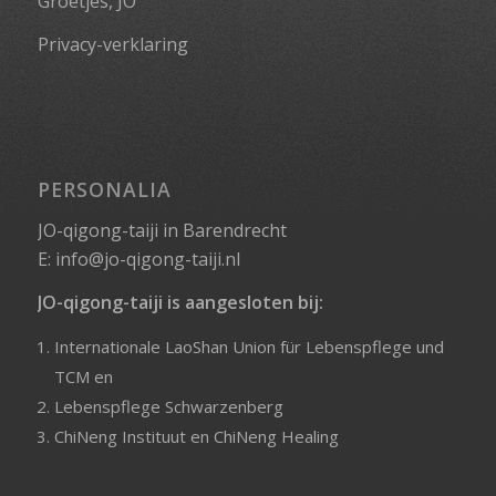
Groetjes, JO
Privacy-verklaring
PERSONALIA
JO-qigong-taiji in Barendrecht
E:
info@jo-qigong-taiji.nl
JO-qigong-taiji is aangesloten bij:
Internationale LaoShan Union für Lebenspflege und
TCM
en
Lebenspflege Schwarzenberg
ChiNeng Instituut
en
ChiNeng Healing