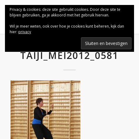
Privacy & cookies: deze site gebruikt cookies. Door deze site te
blijven gebruiken, ga je akkoord met het gebruik hiervan.
Wil je meer weten, ook over hoe je cookies kunt beheren, kijk dan
hier:
privacy
TAIJI_MEI2012_0581