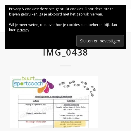
Privacy & cookies: deze site gebruikt cookies. Door deze site te
blijven gebruiken, ga je akkoord met het gebruik hiervan.
Wil je meer weten, ook over hoe je cookies kunt beheren, kijk dan
hier:
privacy
IMG_0438