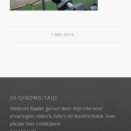
/
7 MEI 2019
JO-QIGONG-TAIJI
Welkom! Blader gerust door mijn site voor
ervaringen, video’s, foto’s en lesinformatie. Veel
plezier met rondkijken!