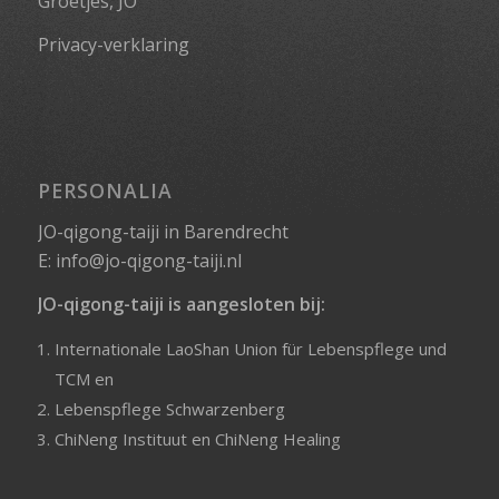
Groetjes, JO
Privacy-verklaring
PERSONALIA
JO-qigong-taiji in Barendrecht
E:
info@jo-qigong-taiji.nl
JO-qigong-taiji is aangesloten bij:
Internationale LaoShan Union für Lebenspflege und
TCM
en
Lebenspflege Schwarzenberg
ChiNeng Instituut
en
ChiNeng Healing