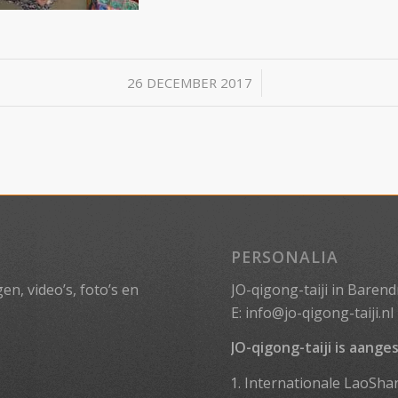
/
26 DECEMBER 2017
PERSONALIA
n, video’s, foto’s en
JO-qigong-taiji in Barend
E:
info@jo-qigong-taiji.nl
JO-qigong-taiji is aanges
Internationale LaoSha