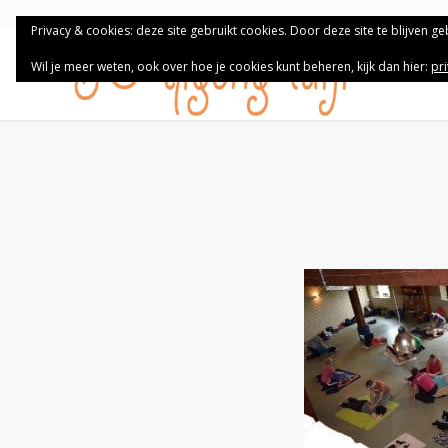
Privacy & cookies: deze site gebruikt cookies. Door deze site te blijven g
Wil je meer weten, ook over hoe je cookies kunt beheren, kijk dan hier:
pr