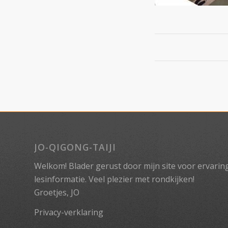
JO-QIGONG-TAIJI
Welkom! Blader gerust door mijn site voor ervaringe
lesinformatie. Veel plezier met rondkijken!
Groetjes, JO
Privacy-verklaring