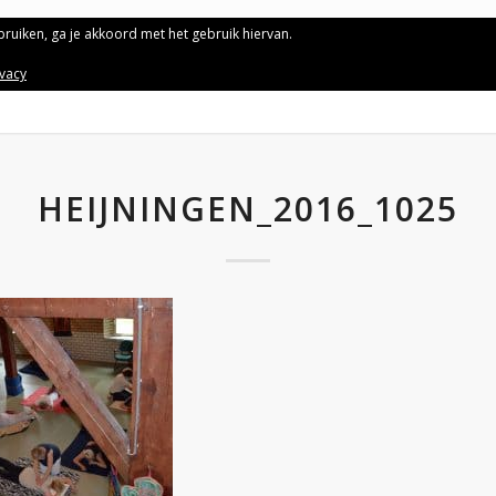
ebruiken, ga je akkoord met het gebruik hiervan.
ivacy
HEIJNINGEN_2016_1025