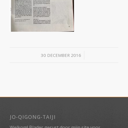
/
30 DECEMBER 2016
JO-QIGONG-TAIJI
Welkom! Blader gerust door mijn site voor