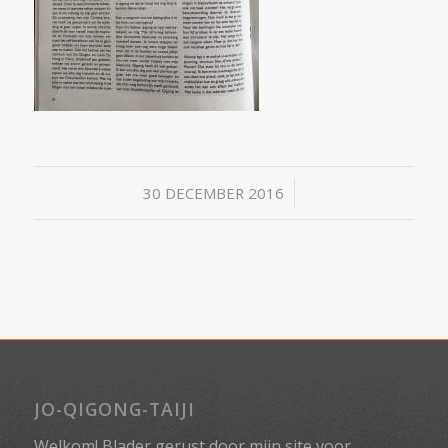
/
30 DECEMBER 2016
JO-QIGONG-TAIJI
Welkom! Blader gerust door mijn site voor