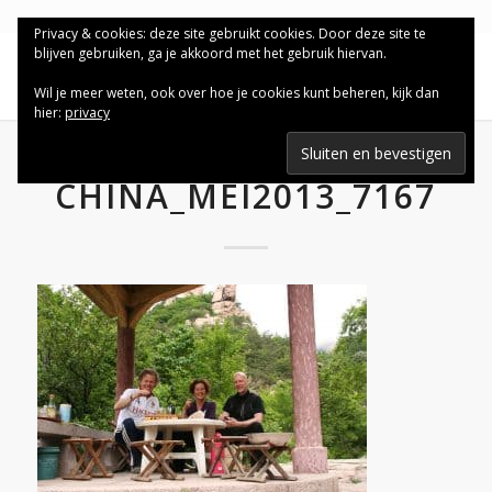
Privacy & cookies: deze site gebruikt cookies. Door deze site te
blijven gebruiken, ga je akkoord met het gebruik hiervan.
Wil je meer weten, ook over hoe je cookies kunt beheren, kijk dan
hier:
privacy
CHINA_MEI2013_7167