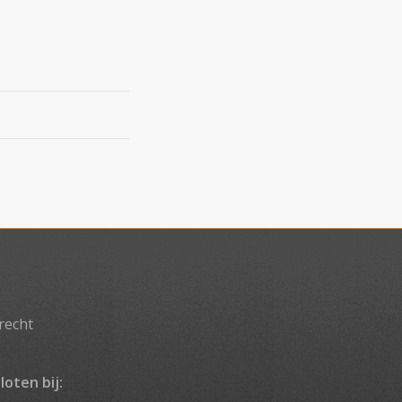
recht
loten bij: