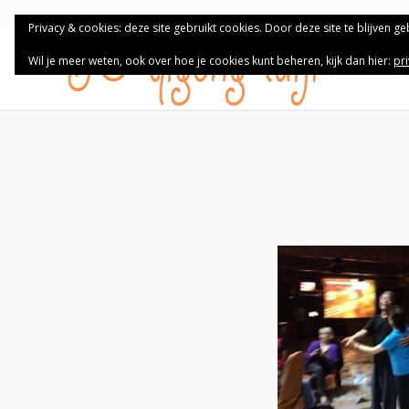
Privacy & cookies: deze site gebruikt cookies. Door deze site te blijven g
Wil je meer weten, ook over hoe je cookies kunt beheren, kijk dan hier:
pr