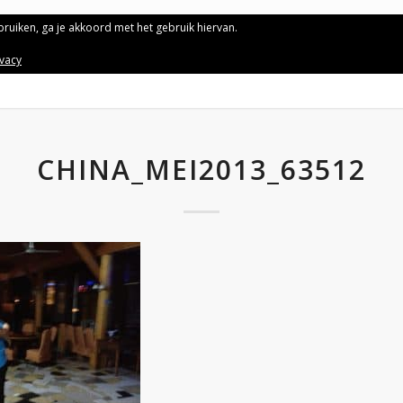
ebruiken, ga je akkoord met het gebruik hiervan.
ivacy
CHINA_MEI2013_63512