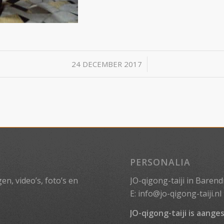
/
24 DECEMBER 2017
PERSONALIA
n, video’s, foto’s en
JO-qigong-taiji in Barend
E:
info@jo-qigong-taiji.nl
JO-qigong-taiji is aanges