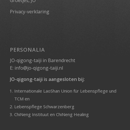
Groetjes, JO
Privacy-verklaring
PERSONALIA
JO-qigong-taiji in Barendrecht
E:
info@jo-qigong-taiji.nl
JO-qigong-taiji is aangesloten bij:
Internationale LaoShan Union für Lebenspflege und
TCM
en
Lebenspflege Schwarzenberg
ChiNeng Instituut
en
ChiNeng Healing