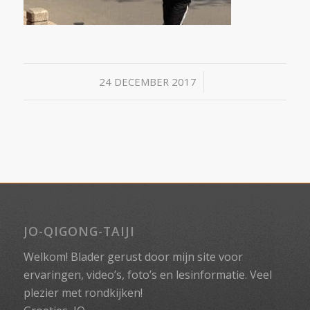
/
24 DECEMBER 2017
JO-QIGONG-TAIJI
Welkom! Blader gerust door mijn site voor
ervaringen, video’s, foto’s en lesinformatie. Veel
plezier met rondkijken!