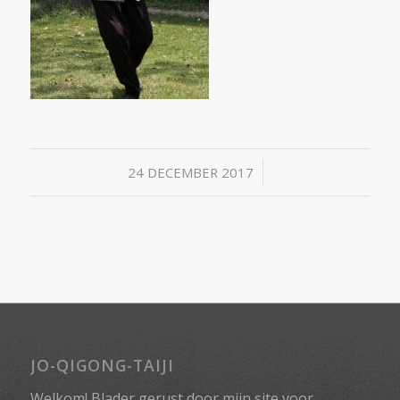
/
24 DECEMBER 2017
JO-QIGONG-TAIJI
Welkom! Blader gerust door mijn site voor