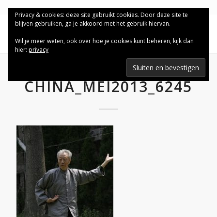
Privacy & cookies: deze site gebruikt cookies. Door deze site te
blijven gebruiken, ga je akkoord met het gebruik hiervan.
Wil je meer weten, ook over hoe je cookies kunt beheren, kijk dan
hier:
privacy
CHINA_MEI2013_6245