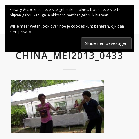
Privacy & cookies: deze site gebruikt cookies. Door deze site te
blijven gebruiken, ga je akkoord met het gebruik hiervan.
Wil je meer weten, ook over hoe je cookies kunt beheren, kijk dan
hier:
privacy
CHINA_MEI2013_0433