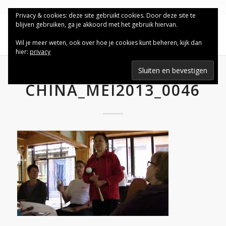
Privacy & cookies: deze site gebruikt cookies. Door deze site te
blijven gebruiken, ga je akkoord met het gebruik hiervan.
Wil je meer weten, ook over hoe je cookies kunt beheren, kijk dan
hier:
privacy
CHINA_MEI2013_0046