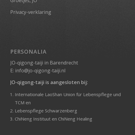
Groetjes, JO
Privacy-verklaring
PERSONALIA
JO-qigong-taiji in Barendrecht
E:
info@jo-qigong-taiji.nl
JO-qigong-taiji is aangesloten bij:
Internationale LaoShan Union für Lebenspflege und
TCM
en
Lebenspflege Schwarzenberg
ChiNeng Instituut
en
ChiNeng Healing