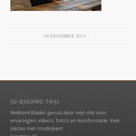
/
24 DECEMBER 2017
JO-QIGONG-TAIJI
Welkom! Blader gerust door mijn site voor
ervaringen, video’s, foto’s en lesinformatie. Veel
plezier met rondkijken!