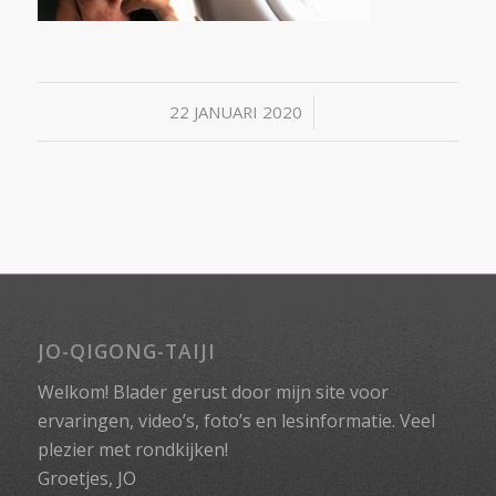
/
22 JANUARI 2020
JO-QIGONG-TAIJI
Welkom! Blader gerust door mijn site voor
ervaringen, video’s, foto’s en lesinformatie. Veel
plezier met rondkijken!
Groetjes, JO