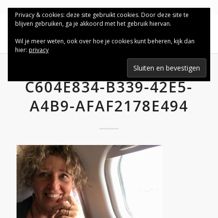
Privacy & cookies: deze site gebruikt cookies. Door deze site te
blijven gebruiken, ga je akkoord met het gebruik hiervan.
Wil je meer weten, ook over hoe je cookies kunt beheren, kijk dan
hier:
privacy
C604E834-B339-42E5-
A4B9-AFAF2178E494