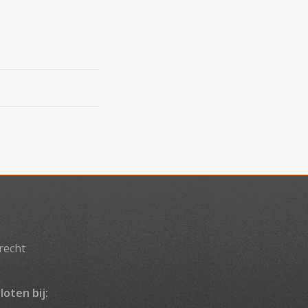
recht
loten bij: