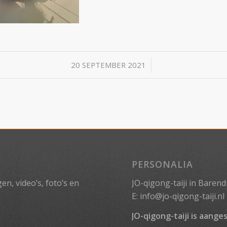
/
20 SEPTEMBER 2021
PERSONALIA
n, video’s, foto’s en
JO-qigong-taiji in Barend
E:
info@jo-qigong-taiji.nl
JO-qigong-taiji is aanges