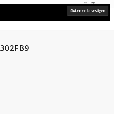
Home
Lessen
BLOG-nieuws
Contact
4302FB9