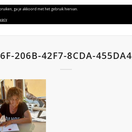
ebruiken, ga je akkoord met het gebruik hiervan.
ivacy
6F-206B-42F7-8CDA-455DA