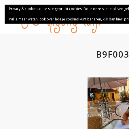
Privacy & cookies: deze site gebruikt cookies. Door deze site te blijven g
Wil je meer weten, ook over hoe je cookies kunt beheren, kijk dan hier:
pr
B9F003