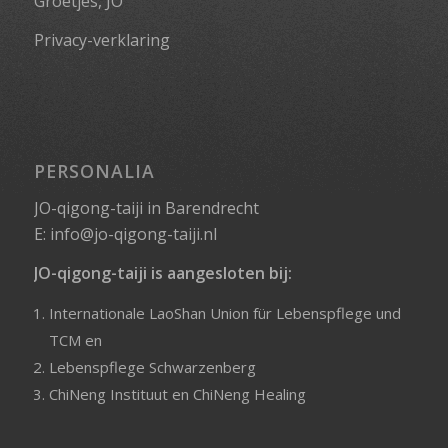
Groetjes, JO
Privacy-verklaring
PERSONALIA
JO-qigong-taiji in Barendrecht
E:
info@jo-qigong-taiji.nl
JO-qigong-taiji is aangesloten bij:
Internationale LaoShan Union für Lebenspflege und
TCM
en
Lebenspflege Schwarzenberg
ChiNeng Instituut
en
ChiNeng Healing