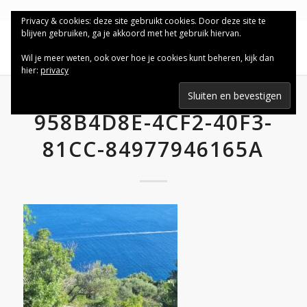
Privacy & cookies: deze site gebruikt cookies. Door deze site te
blijven gebruiken, ga je akkoord met het gebruik hiervan.
Wil je meer weten, ook over hoe je cookies kunt beheren, kijk dan
hier:
privacy
958B4D8E-4CF2-40F3-
81CC-84977946165A