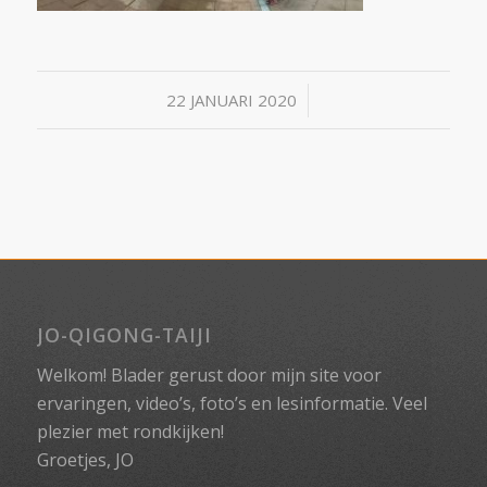
/
22 JANUARI 2020
JO-QIGONG-TAIJI
Welkom! Blader gerust door mijn site voor
ervaringen, video’s, foto’s en lesinformatie. Veel
plezier met rondkijken!
Groetjes, JO