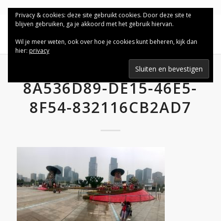
Privacy & cookies: deze site gebruikt cookies. Door deze site te
blijven gebruiken, ga je akkoord met het gebruik hiervan.
Wil je meer weten, ook over hoe je cookies kunt beheren, kijk dan
hier:
privacy
8A536D89-DE15-46E5-
8F54-832116CB2AD7