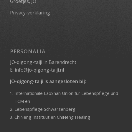
Groetjes, JO
Privacy-verklaring
PERSONALIA
JO-qigong-taiji in Barendrecht
E:
info@jo-qigong-taiji.nl
JO-qigong-taiji is aangesloten bij:
Internationale LaoShan Union für Lebenspflege und
TCM
en
Lebenspflege Schwarzenberg
ChiNeng Instituut
en
ChiNeng Healing