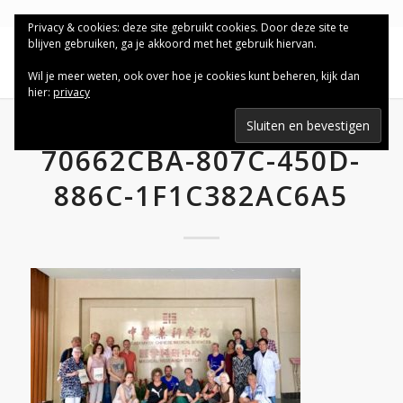
Privacy & cookies: deze site gebruikt cookies. Door deze site te
blijven gebruiken, ga je akkoord met het gebruik hiervan.
Wil je meer weten, ook over hoe je cookies kunt beheren, kijk dan
hier:
privacy
70662CBA-807C-450D-
886C-1F1C382AC6A5