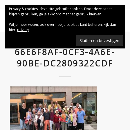
Privacy & cookies: deze site gebruikt cookies. Door deze site te
blijven gebruiken, ga je akkoord met het gebruik hiervan.
Wil je meer weten, ook over hoe je cookies kunt beheren, kijk dan
hier:
privacy
66E6F8AF-0CF3-4A6E-
90BE-DC2809322CDF