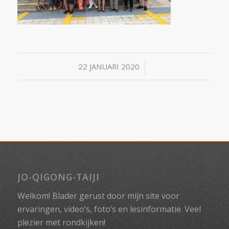
/
22 JANUARI 2020
JO-QIGONG-TAIJI
Welkom! Blader gerust door mijn site voor
ervaringen, video’s, foto’s en lesinformatie. Veel
plezier met rondkijken!