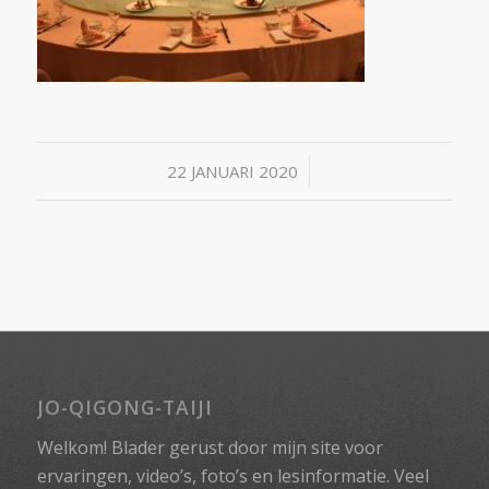
/
22 JANUARI 2020
JO-QIGONG-TAIJI
Welkom! Blader gerust door mijn site voor
ervaringen, video’s, foto’s en lesinformatie. Veel