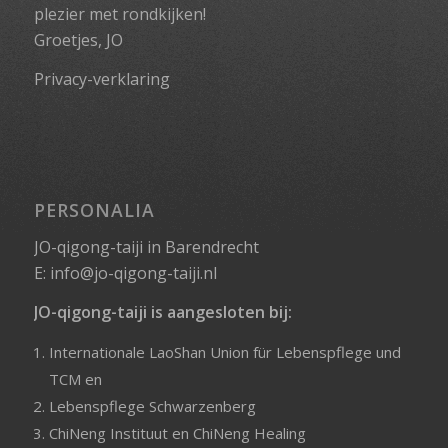
plezier met rondkijken!
Groetjes, JO
Privacy-verklaring
PERSONALIA
JO-qigong-taiji in Barendrecht
E:
info@jo-qigong-taiji.nl
JO-qigong-taiji is aangesloten bij:
Internationale LaoShan Union für Lebenspflege und
TCM
en
Lebenspflege Schwarzenberg
ChiNeng Instituut
en
ChiNeng Healing