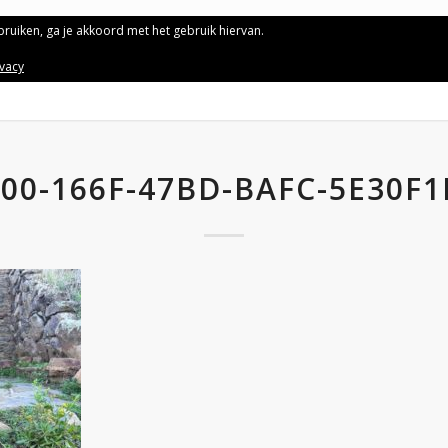
ebruiken, ga je akkoord met het gebruik hiervan.
ivacy
400-166F-47BD-BAFC-5E30F1