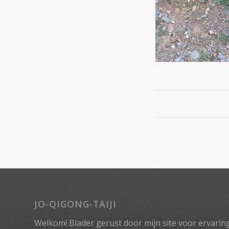
JO-QIGONG-TAIJI
Welkom! Blader gerust door mijn site voor ervaringe