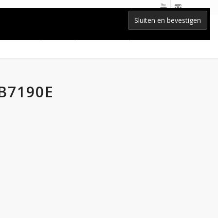
Home
Lessen
BLOG-nieuws
Contact
B7190E