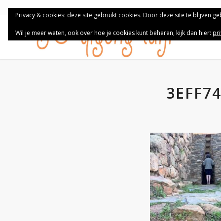
Privacy & cookies: deze site gebruikt cookies. Door deze site te blijven g
Wil je meer weten, ook over hoe je cookies kunt beheren, kijk dan hier:
pr
3EFF7