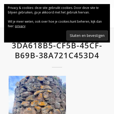
Privacy & cookies: deze site gebruikt cookies. Door deze site te
blijven gebruiken, ga je akkoord met het gebruik hiervan.
Wil je meer weten, ook over hoe je cookies kunt beheren, kijk dan
hier:
privacy
3DA618B5-CF5B-45CF-
B69B-38A721C453D4