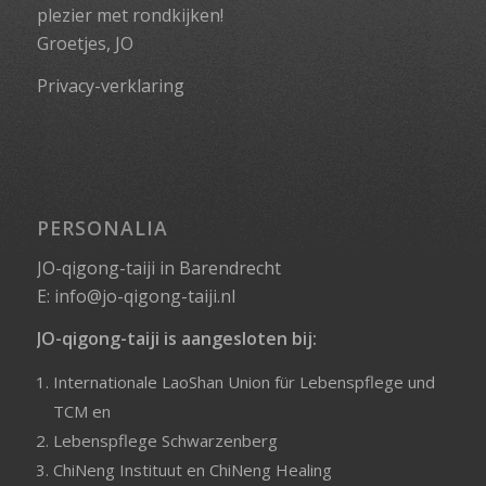
plezier met rondkijken!
Groetjes, JO
Privacy-verklaring
PERSONALIA
JO-qigong-taiji in Barendrecht
E:
info@jo-qigong-taiji.nl
JO-qigong-taiji is aangesloten bij:
Internationale LaoShan Union für Lebenspflege und
TCM
en
Lebenspflege Schwarzenberg
ChiNeng Instituut
en
ChiNeng Healing