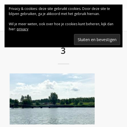
Privacy & cookies: deze site gebruikt cookies. Door deze site te
blijven gebruiken, ga je akkoord met het gebruik hiervan.
Wil je meer weten, ook over hoe je cookies kunt beheren, kijk dan
hier:
privacy
3