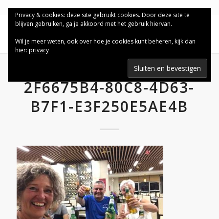
Privacy & cookies: deze site gebruikt cookies. Door deze site te
blijven gebruiken, ga je akkoord met het gebruik hiervan.
Wil je meer weten, ook over hoe je cookies kunt beheren, kijk dan
hier:
privacy
2F6675B4-80C8-4D63-
B7F1-E3F250E5AE4B