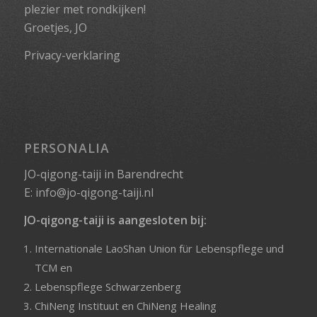
plezier met rondkijken!
Groetjes, JO
Privacy-verklaring
PERSONALIA
JO-qigong-taiji in Barendrecht
E:
info@jo-qigong-taiji.nl
JO-qigong-taiji is aangesloten bij:
Internationale LaoShan Union für Lebenspflege und
TCM
en
Lebenspflege Schwarzenberg
ChiNeng Instituut
en
ChiNeng Healing