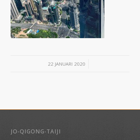
/
22 JANUARI 2020
JO-QIGONG-TAIJI