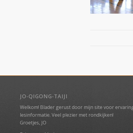
JO-QIGONG-TAIJI
Welkom! Blader gerust door mijn site voor ervaringe
lesinformatie. Veel plezier met rondkijken!
Groetjes, JO