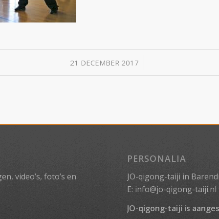
/
21 DECEMBER 2017
PERSONALIA
n, video’s, foto’s en
JO-qigong-taiji in Barend
E:
info@jo-qigong-taiji.nl
JO-qigong-taiji is aanges