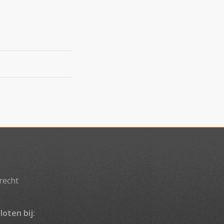
recht
loten bij: