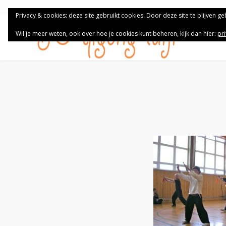
Privacy & cookies: deze site gebruikt cookies. Door deze site te blijven g
Wil je meer weten, ook over hoe je cookies kunt beheren, kijk dan hier:
pr