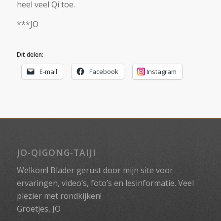
heel veel Qi toe.
***JO
Dit delen:
E-mail
Facebook
Instagram
JO-QIGONG-TAIJI
Welkom! Blader gerust door mijn site voor
ervaringen, video’s, foto’s en lesinformatie. Veel
plezier met rondkijken!
Groetjes, JO