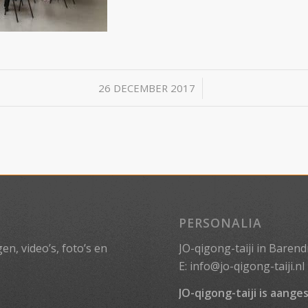
/
26 DECEMBER 2017
PERSONALIA
n, video’s, foto’s en
JO-qigong-taiji in Barend
E:
info@jo-qigong-taiji.nl
JO-qigong-taiji is aanges