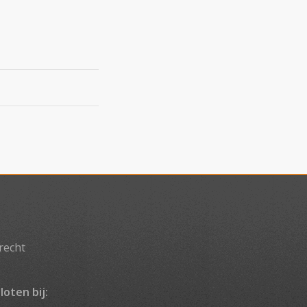
recht
loten bij: