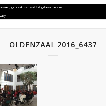
ebruiken, ga je akkoord met het gebruik hiervan.
ivacy
OLDENZAAL 2016_6437