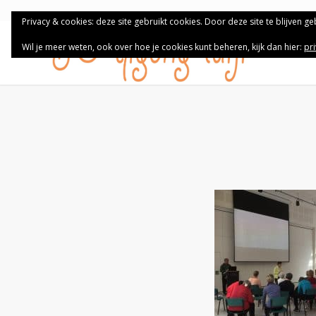
Privacy & cookies: deze site gebruikt cookies. Door deze site te blijven g
Wil je meer weten, ook over hoe je cookies kunt beheren, kijk dan hier:
pr