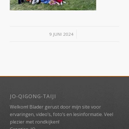
/
9 JUNI 2024
JO-QIGONG-TAIJI
Welkom! Blader gerust door mijn site voor
ervaringen, video’s, foto’s en lesinformatie. Veel
plezier met rondkijken!