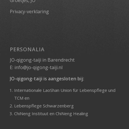
Groetjes, JO
Privacy-verklaring
PERSONALIA
JO-qigong-taiji in Barendrecht
E:
info@jo-qigong-taiji.nl
JO-qigong-taiji is aangesloten bij:
Internationale LaoShan Union für Lebenspflege und
TCM
en
Lebenspflege Schwarzenberg
ChiNeng Instituut
en
ChiNeng Healing