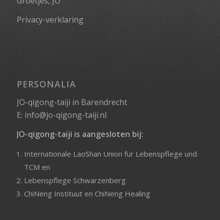
Groetjes, JO
Privacy-verklaring
PERSONALIA
JO-qigong-taiji in Barendrecht
E:
info@jo-qigong-taiji.nl
JO-qigong-taiji is aangesloten bij:
Internationale LaoShan Union für Lebenspflege und
TCM
en
Lebenspflege Schwarzenberg
ChiNeng Instituut
en
ChiNeng Healing