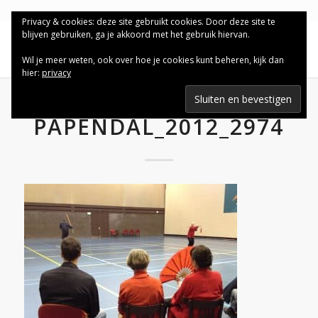
Privacy & cookies: deze site gebruikt cookies. Door deze site te
blijven gebruiken, ga je akkoord met het gebruik hiervan.
Wil je meer weten, ook over hoe je cookies kunt beheren, kijk dan
hier:
privacy
PAPENDAL_2012_2974