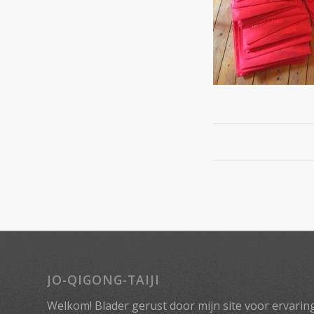
JO-QIGONG-TAIJI
Welkom! Blader gerust door mijn site voor ervaringe