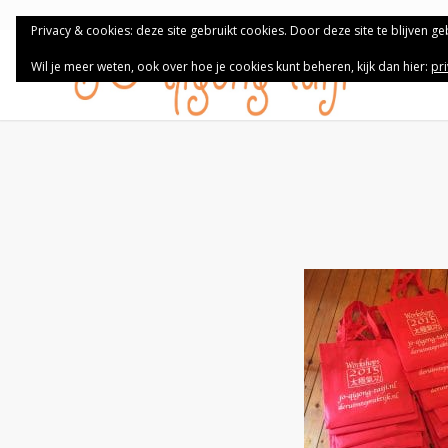
Privacy & cookies: deze site gebruikt cookies. Door deze site te blijven g
Wil je meer weten, ook over hoe je cookies kunt beheren, kijk dan hier:
pr