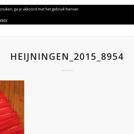
ebruiken, ga je akkoord met het gebruik hiervan.
ivacy
HEIJNINGEN_2015_8954