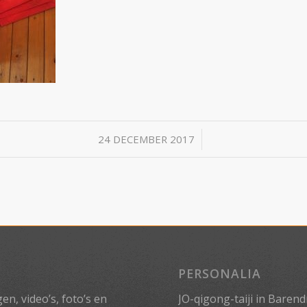
/
24 DECEMBER 2017
PERSONALIA
n, video’s, foto’s en
JO-qigong-taiji in Barend