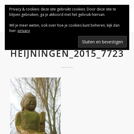
Privacy & cookies: deze site gebruikt cookies. Door deze site te
blijven gebruiken, ga je akkoord met het gebruik hiervan.
Wil je meer weten, ook over hoe je cookies kunt beheren, kijk dan
hier:
privacy
HEIJNINGEN_2015_7723