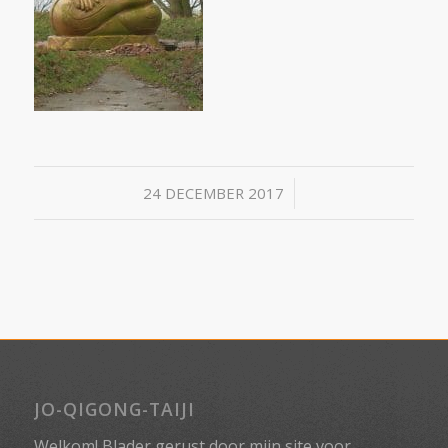
/
24 DECEMBER 2017
JO-QIGONG-TAIJI
Welkom! Blader gerust door mijn site voor