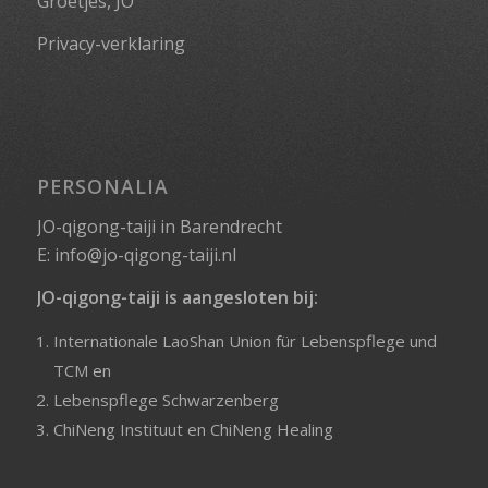
Groetjes, JO
Privacy-verklaring
PERSONALIA
JO-qigong-taiji in Barendrecht
E:
info@jo-qigong-taiji.nl
JO-qigong-taiji is aangesloten bij:
Internationale LaoShan Union für Lebenspflege und
TCM
en
Lebenspflege Schwarzenberg
ChiNeng Instituut
en
ChiNeng Healing