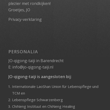
plezier met rondkijken!
Groetjes, JO
Privacy-verklaring
PERSONALIA
JO-qigong-taiji in Barendrecht
E:
info@jo-qigong-taiji.nl
JO-qigong-taiji is aangesloten bij:
Internationale LaoShan Union für Lebenspflege und
TCM
en
Lebenspflege Schwarzenberg
ChiNeng Instituut
en
ChiNeng Healing