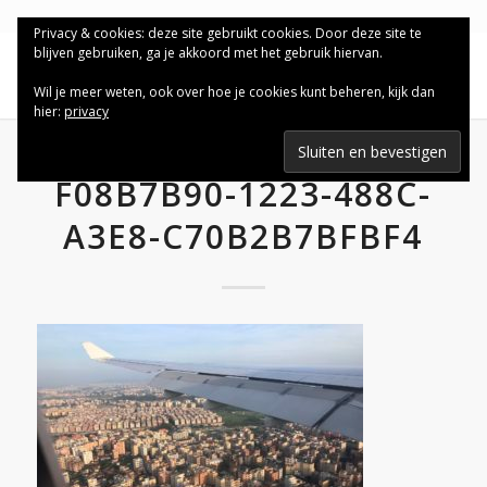
Privacy & cookies: deze site gebruikt cookies. Door deze site te
blijven gebruiken, ga je akkoord met het gebruik hiervan.
Wil je meer weten, ook over hoe je cookies kunt beheren, kijk dan
hier:
privacy
F08B7B90-1223-488C-
A3E8-C70B2B7BFBF4