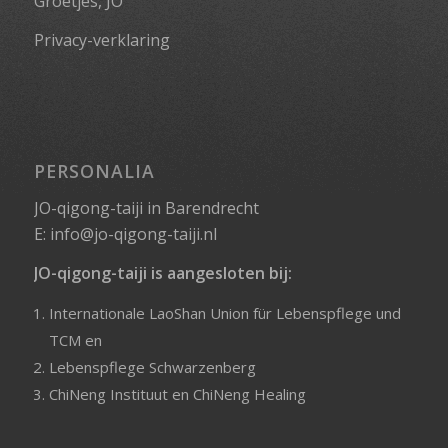
Groetjes, JO
Privacy-verklaring
PERSONALIA
JO-qigong-taiji in Barendrecht
E:
info@jo-qigong-taiji.nl
JO-qigong-taiji is aangesloten bij:
Internationale LaoShan Union für Lebenspflege und
TCM
en
Lebenspflege Schwarzenberg
ChiNeng Instituut
en
ChiNeng Healing